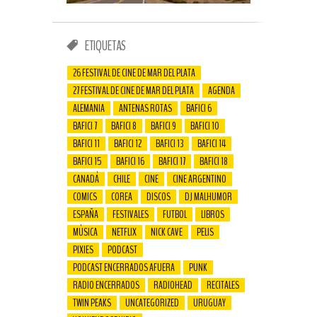
ETIQUETAS
26 FESTIVAL DE CINE DE MAR DEL PLATA
27 FESTIVAL DE CINE DE MAR DEL PLATA
AGENDA
ALEMANIA
ANTENAS ROTAS
BAFICI 6
BAFICI 7
BAFICI 8
BAFICI 9
BAFICI 10
BAFICI 11
BAFICI 12
BAFICI 13
BAFICI 14
BAFICI 15
BAFICI 16
BAFICI 17
BAFICI 18
CANADÁ
CHILE
CINE
CINE ARGENTINO
COMICS
COREA
DISCOS
DJ MALHUMOR
ESPAÑA
FESTIVALES
FUTBOL
LIBROS
MÚSICA
NETFLIX
NICK CAVE
PELIS
PIXIES
PODCAST
PODCAST ENCERRADOS AFUERA
PUNK
RADIO ENCERRADOS
RADIOHEAD
RECITALES
TWIN PEAKS
UNCATEGORIZED
URUGUAY