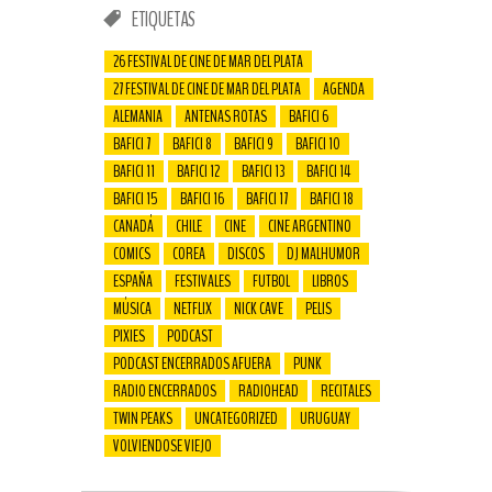
ETIQUETAS
26 FESTIVAL DE CINE DE MAR DEL PLATA
27 FESTIVAL DE CINE DE MAR DEL PLATA
AGENDA
ALEMANIA
ANTENAS ROTAS
BAFICI 6
BAFICI 7
BAFICI 8
BAFICI 9
BAFICI 10
BAFICI 11
BAFICI 12
BAFICI 13
BAFICI 14
BAFICI 15
BAFICI 16
BAFICI 17
BAFICI 18
CANADÁ
CHILE
CINE
CINE ARGENTINO
COMICS
COREA
DISCOS
DJ MALHUMOR
ESPAÑA
FESTIVALES
FUTBOL
LIBROS
MÚSICA
NETFLIX
NICK CAVE
PELIS
PIXIES
PODCAST
PODCAST ENCERRADOS AFUERA
PUNK
RADIO ENCERRADOS
RADIOHEAD
RECITALES
TWIN PEAKS
UNCATEGORIZED
URUGUAY
VOLVIENDOSE VIEJO