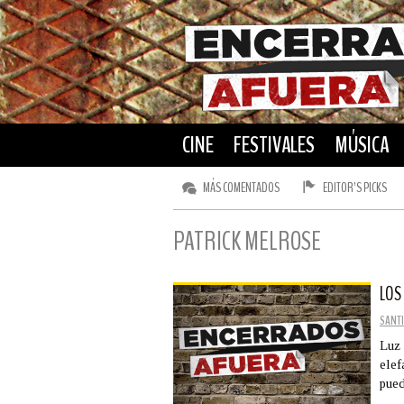
CINE
FESTIVALES
MÚSICA
MÁS COMENTADOS
EDITOR’S PICKS
PATRICK MELROSE
LOS
SANTI
Luz 
elef
pued