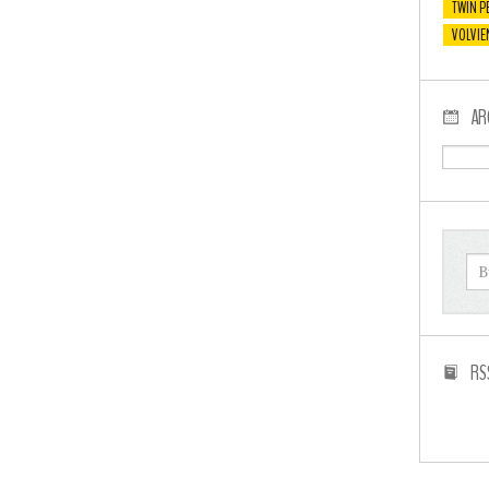
TWIN P
VOLVIE
AR
RS