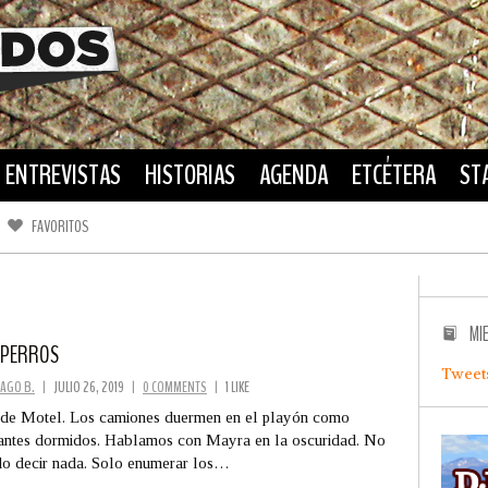
ENTREVISTAS
HISTORIAS
AGENDA
ETCÉTERA
ST
FAVORITOS
FACEBOOK
TWITTER
MI
 PERROS
Tweet
AGO B.
|
JULIO 26, 2019
|
0 COMMENTS
|
1 LIKE
de Motel. Los camiones duermen en el playón como
antes dormidos. Hablamos con Mayra en la oscuridad. No
o decir nada. Solo enumerar los…