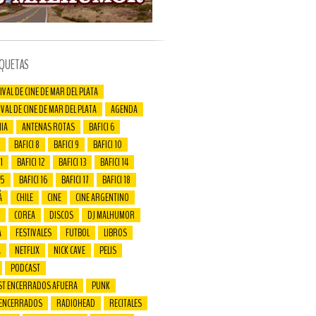
IQUETAS
IVAL DE CINE DE MAR DEL PLATA
IVAL DE CINE DE MAR DEL PLATA
AGENDA
IA
ANTENAS ROTAS
BAFICI 6
BAFICI 8
BAFICI 9
BAFICI 10
1
BAFICI 12
BAFICI 13
BAFICI 14
15
BAFICI 16
BAFICI 17
BAFICI 18
Á
CHILE
CINE
CINE ARGENTINO
COREA
DISCOS
DJ MALHUMOR
A
FESTIVALES
FUTBOL
LIBROS
A
NETFLIX
NICK CAVE
PELIS
PODCAST
ST ENCERRADOS AFUERA
PUNK
 ENCERRADOS
RADIOHEAD
RECITALES