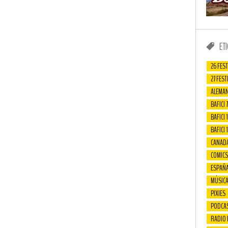
ET
26 FEST
27 FEST
ALEMAN
BAFICI 7
BAFICI 1
BAFICI 
CANAD
COMICS
ESPAÑ
MÚSIC
PIXIES
PODCA
RADIO