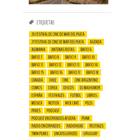
ETIQUETAS
26 FESTIVAL DE CINE DE MAR DEL PLATA
27 FESTIVAL DE CINE DE MAR DEL PLATA
AGENDA
ALEMANIA
ANTENAS ROTAS
BAFICI 6
BAFICI 7
BAFICI 8
BAFICI 9
BAFICI 10
BAFICI 11
BAFICI 12
BAFICI 13
BAFICI 14
BAFICI 15
BAFICI 16
BAFICI 17
BAFICI 18
CANADÁ
CHILE
CINE
CINE ARGENTINO
COMICS
COREA
DISCOS
DJ MALHUMOR
ESPAÑA
FESTIVALES
FUTBOL
LIBROS
MÚSICA
NETFLIX
NICK CAVE
PELIS
PIXIES
PODCAST
PODCAST ENCERRADOS AFUERA
PUNK
RADIO ENCERRADOS
RADIOHEAD
RECITALES
TWIN PEAKS
UNCATEGORIZED
URUGUAY