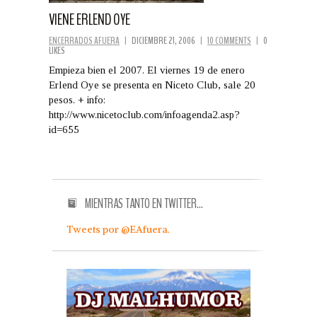
VIENE ERLEND OYE
ENCERRADOS AFUERA
|
DICIEMBRE 21, 2006
|
10 COMMENTS
|
0
LIKES
Empieza bien el 2007. El viernes 19 de enero
Erlend Oye se presenta en Niceto Club, sale 20
pesos. + info:
http://www.nicetoclub.com/infoagenda2.asp?
id=655
MIENTRAS TANTO EN TWITTER…
Tweets por @EAfuera.