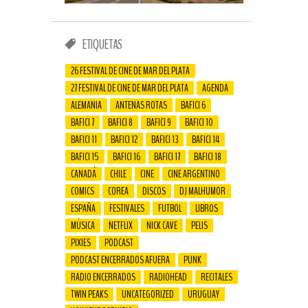
ETIQUETAS
26 FESTIVAL DE CINE DE MAR DEL PLATA
27 FESTIVAL DE CINE DE MAR DEL PLATA
AGENDA
ALEMANIA
ANTENAS ROTAS
BAFICI 6
BAFICI 7
BAFICI 8
BAFICI 9
BAFICI 10
BAFICI 11
BAFICI 12
BAFICI 13
BAFICI 14
BAFICI 15
BAFICI 16
BAFICI 17
BAFICI 18
CANADÁ
CHILE
CINE
CINE ARGENTINO
COMICS
COREA
DISCOS
DJ MALHUMOR
ESPAÑA
FESTIVALES
FUTBOL
LIBROS
MÚSICA
NETFLIX
NICK CAVE
PELIS
PIXIES
PODCAST
PODCAST ENCERRADOS AFUERA
PUNK
RADIO ENCERRADOS
RADIOHEAD
RECITALES
TWIN PEAKS
UNCATEGORIZED
URUGUAY