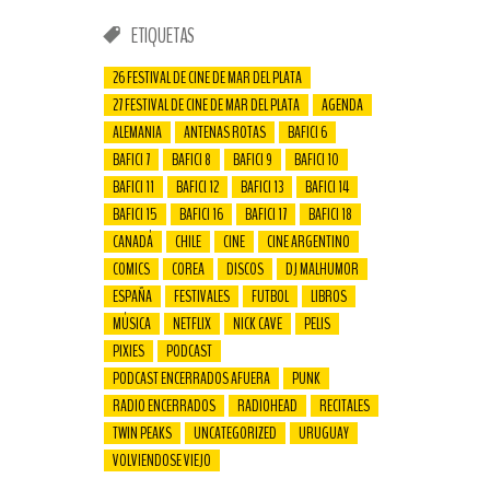
ETIQUETAS
26 FESTIVAL DE CINE DE MAR DEL PLATA
27 FESTIVAL DE CINE DE MAR DEL PLATA
AGENDA
ALEMANIA
ANTENAS ROTAS
BAFICI 6
BAFICI 7
BAFICI 8
BAFICI 9
BAFICI 10
BAFICI 11
BAFICI 12
BAFICI 13
BAFICI 14
BAFICI 15
BAFICI 16
BAFICI 17
BAFICI 18
CANADÁ
CHILE
CINE
CINE ARGENTINO
COMICS
COREA
DISCOS
DJ MALHUMOR
ESPAÑA
FESTIVALES
FUTBOL
LIBROS
MÚSICA
NETFLIX
NICK CAVE
PELIS
PIXIES
PODCAST
PODCAST ENCERRADOS AFUERA
PUNK
RADIO ENCERRADOS
RADIOHEAD
RECITALES
TWIN PEAKS
UNCATEGORIZED
URUGUAY
VOLVIENDOSE VIEJO