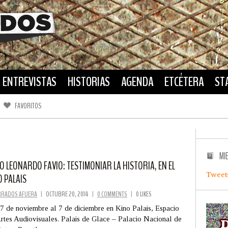
ENTREVISTAS
HISTORIAS
AGENDA
ETCÉTERA
ST
FAVORITOS
FACEBOOK
TWITTER
MI
LO LEONARDO FAVIO: TESTIMONIAR LA HISTORIA, EN EL
Tweet
O PALAIS
RRADOS AFUERA
|
OCTUBRE 20, 2014
|
0 COMMENTS
|
0 LIKES
7 de noviembre al 7 de diciembre en Kino Palais, Espacio
rtes Audiovisuales. Palais de Glace – Palacio Nacional de