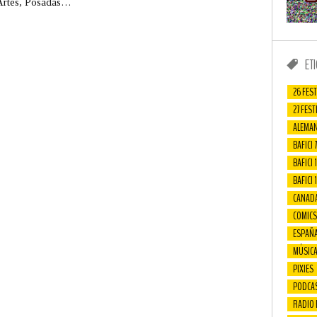
Artes, Posadas…
ET
26 FEST
27 FEST
ALEMAN
BAFICI 7
BAFICI 1
BAFICI 
CANAD
COMICS
ESPAÑ
MÚSIC
PIXIES
PODCA
RADIO