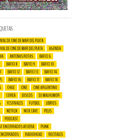
IQUETAS
IVAL DE CINE DE MAR DEL PLATA
IVAL DE CINE DE MAR DEL PLATA
AGENDA
IA
ANTENAS ROTAS
BAFICI 6
BAFICI 8
BAFICI 9
BAFICI 10
1
BAFICI 12
BAFICI 13
BAFICI 14
15
BAFICI 16
BAFICI 17
BAFICI 18
Á
CHILE
CINE
CINE ARGENTINO
COREA
DISCOS
DJ MALHUMOR
A
FESTIVALES
FUTBOL
LIBROS
A
NETFLIX
NICK CAVE
PELIS
PODCAST
ST ENCERRADOS AFUERA
PUNK
 ENCERRADOS
RADIOHEAD
RECITALES