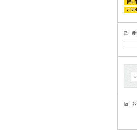
TWIN P
VOLVIE
AR
RS