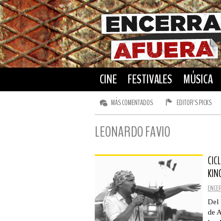
CINE
FESTIVALES
MÚSICA
MÁS COMENTADOS
EDITOR’S PICKS
LEONARDO FAVIO
CIC
KIN
ENCE
Del 
de A