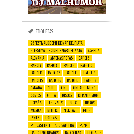
ETIQUETAS
26 FESTIVAL DE CINE DE MAR DEL PLATA
27 FESTIVAL DE CINE DE MAR DEL PLATA
AGENDA
ALEMANIA
ANTENAS ROTAS
BAFICI 6
BAFICI 7
BAFICI 8
BAFICI 9
BAFICI 10
BAFICI 11
BAFICI 12
BAFICI 13
BAFICI 14
BAFICI 15
BAFICI 16
BAFICI 17
BAFICI 18
CANADÁ
CHILE
CINE
CINE ARGENTINO
COMICS
COREA
DISCOS
DJ MALHUMOR
ESPAÑA
FESTIVALES
FUTBOL
LIBROS
MÚSICA
NETFLIX
NICK CAVE
PELIS
PIXIES
PODCAST
PODCAST ENCERRADOS AFUERA
PUNK
RADIO ENCERRADOS
RADIOHEAD
RECITALES