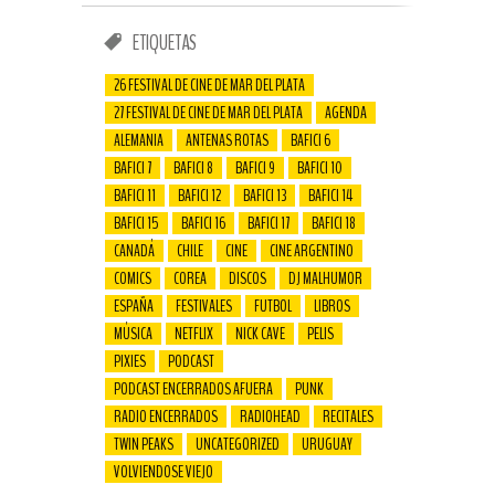
ETIQUETAS
26 FESTIVAL DE CINE DE MAR DEL PLATA
27 FESTIVAL DE CINE DE MAR DEL PLATA
AGENDA
ALEMANIA
ANTENAS ROTAS
BAFICI 6
BAFICI 7
BAFICI 8
BAFICI 9
BAFICI 10
BAFICI 11
BAFICI 12
BAFICI 13
BAFICI 14
BAFICI 15
BAFICI 16
BAFICI 17
BAFICI 18
CANADÁ
CHILE
CINE
CINE ARGENTINO
COMICS
COREA
DISCOS
DJ MALHUMOR
ESPAÑA
FESTIVALES
FUTBOL
LIBROS
MÚSICA
NETFLIX
NICK CAVE
PELIS
PIXIES
PODCAST
PODCAST ENCERRADOS AFUERA
PUNK
RADIO ENCERRADOS
RADIOHEAD
RECITALES
TWIN PEAKS
UNCATEGORIZED
URUGUAY
VOLVIENDOSE VIEJO