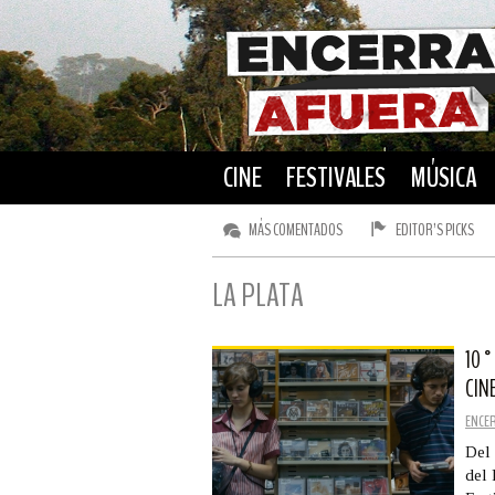
CINE
FESTIVALES
MÚSICA
MÁS COMENTADOS
EDITOR’S PICKS
LA PLATA
10°
CIN
ENCE
Del 
del 