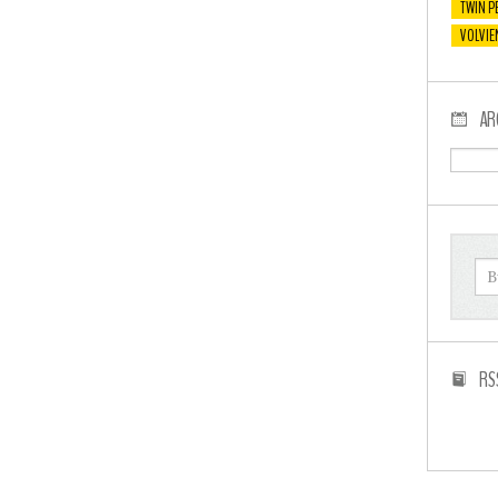
TWIN P
VOLVIE
AR
RS