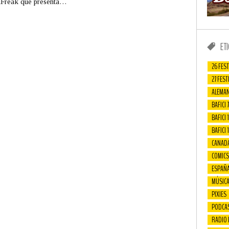
iFreak que presenta…
ET
26 FEST
27 FEST
ALEMAN
BAFICI 7
BAFICI 1
BAFICI 
CANAD
COMICS
ESPAÑ
MÚSIC
PIXIES
PODCA
RADIO