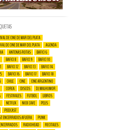
IQUETAS
IVAL DE CINE DE MAR DEL PLATA
IVAL DE CINE DE MAR DEL PLATA
AGENDA
IA
ANTENAS ROTAS
BAFICI 6
BAFICI 8
BAFICI 9
BAFICI 10
1
BAFICI 12
BAFICI 13
BAFICI 14
15
BAFICI 16
BAFICI 17
BAFICI 18
Á
CHILE
CINE
CINE ARGENTINO
COREA
DISCOS
DJ MALHUMOR
A
FESTIVALES
FUTBOL
LIBROS
A
NETFLIX
NICK CAVE
PELIS
PODCAST
ST ENCERRADOS AFUERA
PUNK
 ENCERRADOS
RADIOHEAD
RECITALES