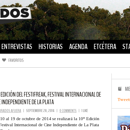
ENTREVISTAS
HISTORIAS
AGENDA
ETCÉTERA
ST
FAVORITOS
FACEBOOK
TWITTER
MI
 EDICIÓN DEL FESTIFREAK, FESTIVAL INTERNACIONAL DE
Tweet
E INDEPENDIENTE DE LA PLATA
RRADOS AFUERA
|
SEPTIEMBRE 28, 2014
|
0 COMMENTS
|
1 LIKE
10 al 19 de octubre de 2014 se realizará la 10° Edición
Festival Internacional de Cine Independiente de La Plata