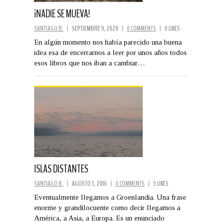
¡NADIE SE MUEVA!
SANTIAGO B.
|
SEPTIEMBRE 9, 2020
|
0 COMMENTS
|
0 LIKES
En algún momento nos había parecido una buena
idea esa de encerrarnos a leer por unos años todos
esos libros que nos iban a cambiar…
ISLAS DISTANTES
SANTIAGO B.
|
AGOSTO 3, 2016
|
0 COMMENTS
|
5 LIKES
Eventualmente llegamos a Groenlandia. Una frase
enorme y grandilocuente como decir llegamos a
América, a Asia, a Europa. Es un enunciado