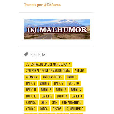
Tweets por @EAfuera.
ETIQUETAS
26 FESTIVAL DE CINE DE MAR DEL PLATA
27 FESTIVAL DE CINE DE MAR DEL PLATA
AGENDA
ALEMANIA
ANTENAS ROTAS
BAFICI 6
BAFICI 7
BAFICI 8
BAFICI 9
BAFICI 10
BAFICI 11
BAFICI 12
BAFICI 13
BAFICI 14
BAFICI 15
BAFICI 16
BAFICI 17
BAFICI 18
CANADÁ
CHILE
CINE
CINE ARGENTINO
COMICS
COREA
DISCOS
DJ MALHUMOR