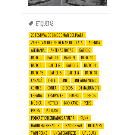
ETIQUETAS
26 FESTIVAL DE CINE DE MAR DEL PLATA
27 FESTIVAL DE CINE DE MAR DEL PLATA
AGENDA
ALEMANIA
ANTENAS ROTAS
BAFICI 6
BAFICI 7
BAFICI 8
BAFICI 9
BAFICI 10
BAFICI 11
BAFICI 12
BAFICI 13
BAFICI 14
BAFICI 15
BAFICI 16
BAFICI 17
BAFICI 18
CANADÁ
CHILE
CINE
CINE ARGENTINO
COMICS
COREA
DISCOS
DJ MALHUMOR
ESPAÑA
FESTIVALES
FUTBOL
LIBROS
MÚSICA
NETFLIX
NICK CAVE
PELIS
PIXIES
PODCAST
PODCAST ENCERRADOS AFUERA
PUNK
RADIO ENCERRADOS
RADIOHEAD
RECITALES
TWIN PEAKS
UNCATEGORIZED
URUGUAY