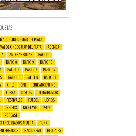
IQUETAS
IVAL DE CINE DE MAR DEL PLATA
IVAL DE CINE DE MAR DEL PLATA
AGENDA
IA
ANTENAS ROTAS
BAFICI 6
BAFICI 8
BAFICI 9
BAFICI 10
1
BAFICI 12
BAFICI 13
BAFICI 14
15
BAFICI 16
BAFICI 17
BAFICI 18
Á
CHILE
CINE
CINE ARGENTINO
COREA
DISCOS
DJ MALHUMOR
A
FESTIVALES
FUTBOL
LIBROS
A
NETFLIX
NICK CAVE
PELIS
PODCAST
ST ENCERRADOS AFUERA
PUNK
 ENCERRADOS
RADIOHEAD
RECITALES