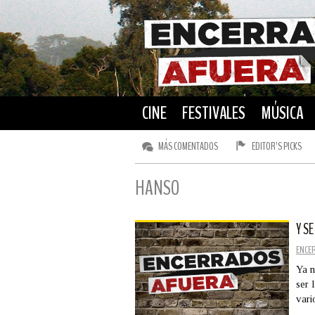
CINE
FESTIVALES
MÚSICA
MÁS COMENTADOS
EDITOR’S PICKS
HANSO
Y S
ENCE
Ya n
ser 
var