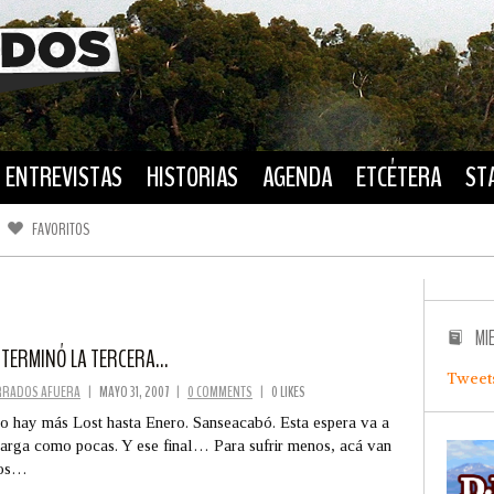
ENTREVISTAS
HISTORIAS
AGENDA
ETCÉTERA
ST
FAVORITOS
FACEBOOK
TWITTER
MI
E TERMINÓ LA TERCERA…
Tweet
RRADOS AFUERA
|
MAYO 31, 2007
|
0 COMMENTS
|
0 LIKES
o hay más Lost hasta Enero. Sanseacabó. Esta espera va a
larga como pocas. Y ese final… Para sufrir menos, acá van
ios…