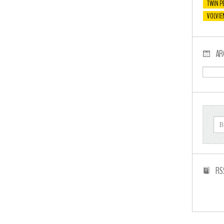
TWIN P
VOLVIE
AR
RS