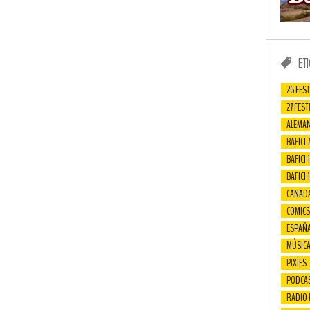
ET
26 FEST
27 FEST
ALEMAN
BAFICI 7
BAFICI 1
BAFICI 
CANAD
COMICS
ESPAÑ
MÚSIC
PIXIES
PODCA
RADIO