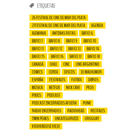
ETIQUETAS
26 FESTIVAL DE CINE DE MAR DEL PLATA
27 FESTIVAL DE CINE DE MAR DEL PLATA
AGENDA
ALEMANIA
ANTENAS ROTAS
BAFICI 6
BAFICI 7
BAFICI 8
BAFICI 9
BAFICI 10
BAFICI 11
BAFICI 12
BAFICI 13
BAFICI 14
BAFICI 15
BAFICI 16
BAFICI 17
BAFICI 18
CANADÁ
CHILE
CINE
CINE ARGENTINO
COMICS
COREA
DISCOS
DJ MALHUMOR
ESPAÑA
FESTIVALES
FUTBOL
LIBROS
MÚSICA
NETFLIX
NICK CAVE
PELIS
PIXIES
PODCAST
PODCAST ENCERRADOS AFUERA
PUNK
RADIO ENCERRADOS
RADIOHEAD
RECITALES
TWIN PEAKS
UNCATEGORIZED
URUGUAY
VOLVIENDOSE VIEJO