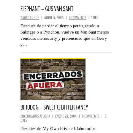
ELEPHANT – GUS VAN SANT
PABLO CONDE
|
ABRIL 17, 2004
|
0 COMMENTS
|
1 LIKE
Después de perder el tiempo persiguiendo a
Salinger o a Pynchon, vuelve un Van Sant menos
vendido, menos arty y pretencioso que en Gerry
y…
BIRDDOG – SWEET & BITTER FANCY
ENCERRADOS AFUERA
|
ENERO 27, 2004
|
0 COMMENTS
|
0
LIKES
Después de My Own Private Idaho todos