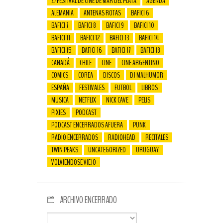
27 FESTIVAL DE CINE DE MAR DEL PLATA
AGENDA
ALEMANIA
ANTENAS ROTAS
BAFICI 6
BAFICI 7
BAFICI 8
BAFICI 9
BAFICI 10
BAFICI 11
BAFICI 12
BAFICI 13
BAFICI 14
BAFICI 15
BAFICI 16
BAFICI 17
BAFICI 18
CANADÁ
CHILE
CINE
CINE ARGENTINO
COMICS
COREA
DISCOS
DJ MALHUMOR
ESPAÑA
FESTIVALES
FUTBOL
LIBROS
MÚSICA
NETFLIX
NICK CAVE
PELIS
PIXIES
PODCAST
PODCAST ENCERRADOS AFUERA
PUNK
RADIO ENCERRADOS
RADIOHEAD
RECITALES
TWIN PEAKS
UNCATEGORIZED
URUGUAY
VOLVIENDOSE VIEJO
ARCHIVO ENCERRADO