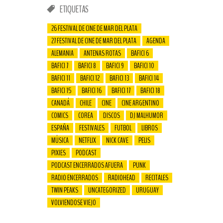
ETIQUETAS
26 FESTIVAL DE CINE DE MAR DEL PLATA
27 FESTIVAL DE CINE DE MAR DEL PLATA
AGENDA
ALEMANIA
ANTENAS ROTAS
BAFICI 6
BAFICI 7
BAFICI 8
BAFICI 9
BAFICI 10
BAFICI 11
BAFICI 12
BAFICI 13
BAFICI 14
BAFICI 15
BAFICI 16
BAFICI 17
BAFICI 18
CANADÁ
CHILE
CINE
CINE ARGENTINO
COMICS
COREA
DISCOS
DJ MALHUMOR
ESPAÑA
FESTIVALES
FUTBOL
LIBROS
MÚSICA
NETFLIX
NICK CAVE
PELIS
PIXIES
PODCAST
PODCAST ENCERRADOS AFUERA
PUNK
RADIO ENCERRADOS
RADIOHEAD
RECITALES
TWIN PEAKS
UNCATEGORIZED
URUGUAY
VOLVIENDOSE VIEJO