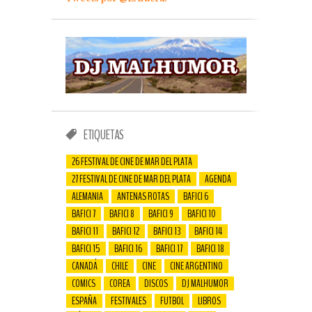
ETIQUETAS
26 FESTIVAL DE CINE DE MAR DEL PLATA
27 FESTIVAL DE CINE DE MAR DEL PLATA
AGENDA
ALEMANIA
ANTENAS ROTAS
BAFICI 6
BAFICI 7
BAFICI 8
BAFICI 9
BAFICI 10
BAFICI 11
BAFICI 12
BAFICI 13
BAFICI 14
BAFICI 15
BAFICI 16
BAFICI 17
BAFICI 18
CANADÁ
CHILE
CINE
CINE ARGENTINO
COMICS
COREA
DISCOS
DJ MALHUMOR
ESPAÑA
FESTIVALES
FUTBOL
LIBROS