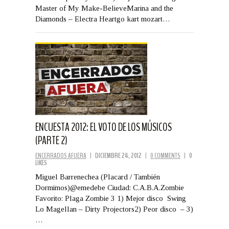
Master of My Make-BelieveMarina and the
Diamonds – Electra Heartgo kart mozart…
ENCUESTA 2012: EL VOTO DE LOS MÚSICOS
(PARTE 2)
ENCERRADOS AFUERA
|
DICIEMBRE 24, 2012
|
0 COMMENTS
|
0
LIKES
Miguel Barrenechea (Placard / También
Dormimos)@emedebe Ciudad: C.A.B.A.Zombie
Favorito: Plaga Zombie 3 1) Mejor disco Swing
Lo Magellan – Dirty Projectors2) Peor disco – 3)
…