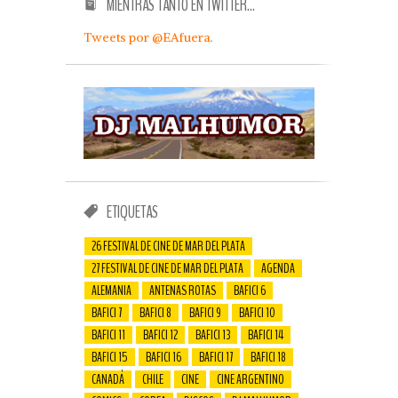
MIENTRAS TANTO EN TWITTER…
Tweets por @EAfuera.
ETIQUETAS
26 FESTIVAL DE CINE DE MAR DEL PLATA
27 FESTIVAL DE CINE DE MAR DEL PLATA
AGENDA
ALEMANIA
ANTENAS ROTAS
BAFICI 6
BAFICI 7
BAFICI 8
BAFICI 9
BAFICI 10
BAFICI 11
BAFICI 12
BAFICI 13
BAFICI 14
BAFICI 15
BAFICI 16
BAFICI 17
BAFICI 18
CANADÁ
CHILE
CINE
CINE ARGENTINO