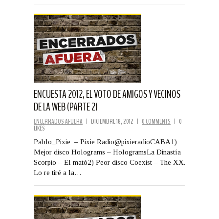
ENCUESTA 2012, EL VOTO DE AMIGOS Y VECINOS
DE LA WEB (PARTE 2)
ENCERRADOS AFUERA
|
DICIEMBRE 18, 2012
|
0 COMMENTS
|
0
LIKES
Pablo_Pixie – Pixie Radio@pixieradioCABA1)
Mejor disco Holograms – HologramsLa Dinastía
Scorpio – El mató2) Peor disco Coexist – The XX.
Lo re tiré a la…