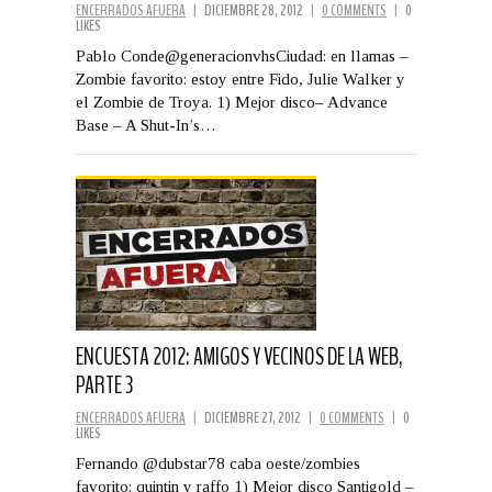
ENCERRADOS AFUERA
|
DICIEMBRE 28, 2012
|
0 COMMENTS
|
0
LIKES
Pablo Conde@generacionvhsCiudad: en llamas –
Zombie favorito: estoy entre Fido, Julie Walker y
el Zombie de Troya. 1) Mejor disco– Advance
Base – A Shut-In’s…
ENCUESTA 2012: AMIGOS Y VECINOS DE LA WEB,
PARTE 3
ENCERRADOS AFUERA
|
DICIEMBRE 27, 2012
|
0 COMMENTS
|
0
LIKES
Fernando @dubstar78 caba oeste/zombies
favorito: quintin y raffo 1) Mejor disco Santigold –