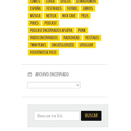
COMICS
COREA
DISCOS
DJ MALHUMOR
ESPAÑA
FESTIVALES
FUTBOL
LIBROS
MÚSICA
NETFLIX
NICK CAVE
PELIS
PIXIES
PODCAST
PODCAST ENCERRADOS AFUERA
PUNK
RADIO ENCERRADOS
RADIOHEAD
RECITALES
TWIN PEAKS
UNCATEGORIZED
URUGUAY
VOLVIENDOSE VIEJO
ARCHIVO ENCERRADO