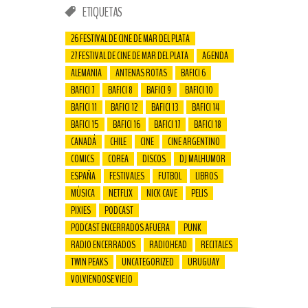
ETIQUETAS
26 FESTIVAL DE CINE DE MAR DEL PLATA
27 FESTIVAL DE CINE DE MAR DEL PLATA
AGENDA
ALEMANIA
ANTENAS ROTAS
BAFICI 6
BAFICI 7
BAFICI 8
BAFICI 9
BAFICI 10
BAFICI 11
BAFICI 12
BAFICI 13
BAFICI 14
BAFICI 15
BAFICI 16
BAFICI 17
BAFICI 18
CANADÁ
CHILE
CINE
CINE ARGENTINO
COMICS
COREA
DISCOS
DJ MALHUMOR
ESPAÑA
FESTIVALES
FUTBOL
LIBROS
MÚSICA
NETFLIX
NICK CAVE
PELIS
PIXIES
PODCAST
PODCAST ENCERRADOS AFUERA
PUNK
RADIO ENCERRADOS
RADIOHEAD
RECITALES
TWIN PEAKS
UNCATEGORIZED
URUGUAY
VOLVIENDOSE VIEJO