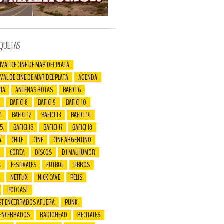
IQUETAS
IVAL DE CINE DE MAR DEL PLATA
IVAL DE CINE DE MAR DEL PLATA
AGENDA
IA
ANTENAS ROTAS
BAFICI 6
BAFICI 8
BAFICI 9
BAFICI 10
1
BAFICI 12
BAFICI 13
BAFICI 14
15
BAFICI 16
BAFICI 17
BAFICI 18
Á
CHILE
CINE
CINE ARGENTINO
COREA
DISCOS
DJ MALHUMOR
A
FESTIVALES
FUTBOL
LIBROS
A
NETFLIX
NICK CAVE
PELIS
PODCAST
ST ENCERRADOS AFUERA
PUNK
 ENCERRADOS
RADIOHEAD
RECITALES