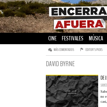
CINE
FESTIVALES
MÚSICA
MÁS COMENTADOS
EDITOR’S PICKS
DAVID BYRNE
DE 
SANTI
Sabe
no e
cas