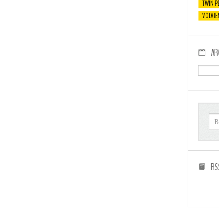
TWIN P
VOLVIE
AR
RS