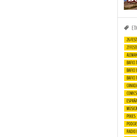
ET
26 FEST
27 FEST
ALEMAN
BAFICI 7
BAFICI 1
BAFICI 
CANAD
COMICS
ESPAÑ
MÚSIC
PIXIES
PODCA
RADIO