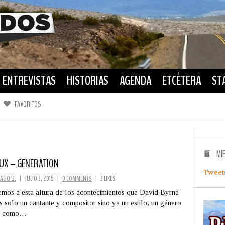
ENTREVISTAS
HISTORIAS
AGENDA
ETCÉTERA
ST
FAVORITOS
FACEBOOK
TWITTER
MI
LUX – GENERATION
Tweet
AGO B.
|
JULIO 3, 2015
|
0 COMMENTS
|
3 LIKES
mos a esta altura de los acontecimientos que David Byrne
s solo un cantante y compositor sino ya un estilo, un género
i, como…