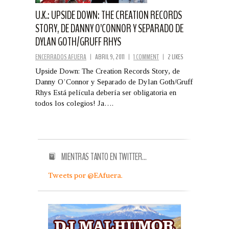
U.K.: UPSIDE DOWN: THE CREATION RECORDS
STORY, DE DANNY O’CONNOR Y SEPARADO DE
DYLAN GOTH/GRUFF RHYS
ENCERRADOS AFUERA
|
ABRIL 9, 2011
|
1 COMMENT
|
2 LIKES
Upside Down: The Creation Records Story, de
Danny O’Connor y Separado de Dylan Goth/Gruff
Rhys Está película debería ser obligatoria en
todos los colegios! Ja….
MIENTRAS TANTO EN TWITTER…
Tweets por @EAfuera.