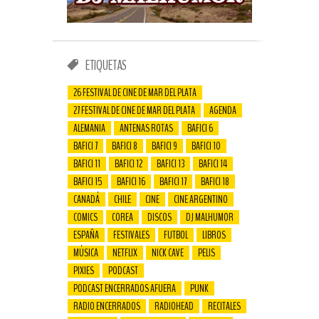
ETIQUETAS
26 FESTIVAL DE CINE DE MAR DEL PLATA
27 FESTIVAL DE CINE DE MAR DEL PLATA
AGENDA
ALEMANIA
ANTENAS ROTAS
BAFICI 6
BAFICI 7
BAFICI 8
BAFICI 9
BAFICI 10
BAFICI 11
BAFICI 12
BAFICI 13
BAFICI 14
BAFICI 15
BAFICI 16
BAFICI 17
BAFICI 18
CANADÁ
CHILE
CINE
CINE ARGENTINO
COMICS
COREA
DISCOS
DJ MALHUMOR
ESPAÑA
FESTIVALES
FUTBOL
LIBROS
MÚSICA
NETFLIX
NICK CAVE
PELIS
PIXIES
PODCAST
PODCAST ENCERRADOS AFUERA
PUNK
RADIO ENCERRADOS
RADIOHEAD
RECITALES