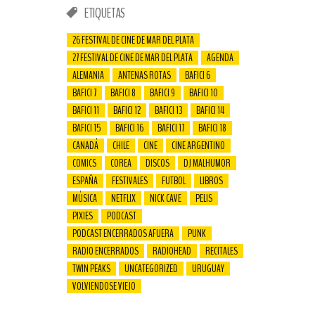
ETIQUETAS
26 FESTIVAL DE CINE DE MAR DEL PLATA
27 FESTIVAL DE CINE DE MAR DEL PLATA
AGENDA
ALEMANIA
ANTENAS ROTAS
BAFICI 6
BAFICI 7
BAFICI 8
BAFICI 9
BAFICI 10
BAFICI 11
BAFICI 12
BAFICI 13
BAFICI 14
BAFICI 15
BAFICI 16
BAFICI 17
BAFICI 18
CANADÁ
CHILE
CINE
CINE ARGENTINO
COMICS
COREA
DISCOS
DJ MALHUMOR
ESPAÑA
FESTIVALES
FUTBOL
LIBROS
MÚSICA
NETFLIX
NICK CAVE
PELIS
PIXIES
PODCAST
PODCAST ENCERRADOS AFUERA
PUNK
RADIO ENCERRADOS
RADIOHEAD
RECITALES
TWIN PEAKS
UNCATEGORIZED
URUGUAY
VOLVIENDOSE VIEJO