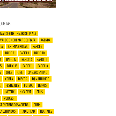
IQUETAS
IVAL DE CINE DE MAR DEL PLATA
IVAL DE CINE DE MAR DEL PLATA
AGENDA
IA
ANTENAS ROTAS
BAFICI 6
BAFICI 8
BAFICI 9
BAFICI 10
1
BAFICI 12
BAFICI 13
BAFICI 14
15
BAFICI 16
BAFICI 17
BAFICI 18
Á
CHILE
CINE
CINE ARGENTINO
COREA
DISCOS
DJ MALHUMOR
A
FESTIVALES
FUTBOL
LIBROS
A
NETFLIX
NICK CAVE
PELIS
PODCAST
ST ENCERRADOS AFUERA
PUNK
 ENCERRADOS
RADIOHEAD
RECITALES