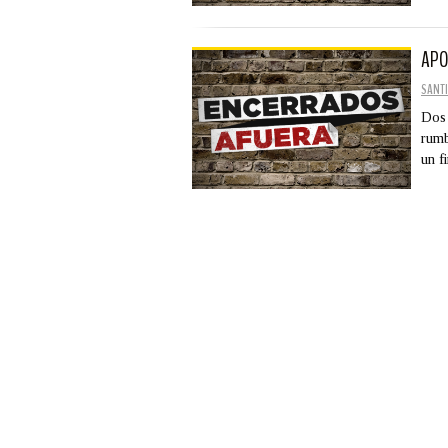
APO
SANTI
Dos 
rumb
un 