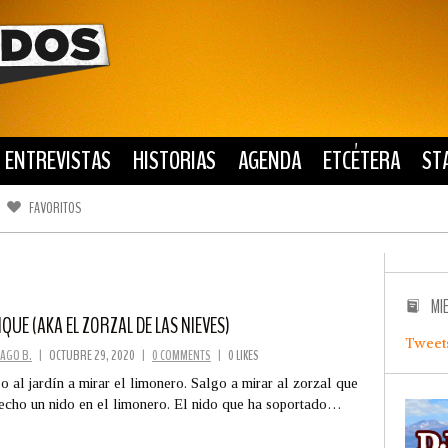
ENTREVISTAS
HISTORIAS
AGENDA
ETCÉTERA
ST
FAVORITOS
FACEBOOK
TWITTER
MI
DIQUE (AKA EL ZORZAL DE LAS NIEVES)
Tweet
AGO B.
|
OCTUBRE 29, 2020
|
0 COMMENTS
|
0 LIKES
o al jardín a mirar el limonero. Salgo a mirar al zorzal que
echo un nido en el limonero. El nido que ha soportado…