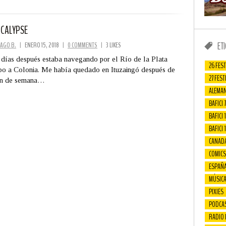
CALYPSE
ET
AGO B.
|
ENERO 15, 2018
|
0 COMMENTS
|
3 LIKES
días después estaba navegando por el Río de la Plata
26 FEST
o a Colonia. Me había quedado en Ituzaingó después de
27 FEST
fin de semana…
ALEMAN
BAFICI 7
BAFICI 1
BAFICI 
CANAD
COMICS
ESPAÑ
MÚSIC
PIXIES
PODCA
RADIO