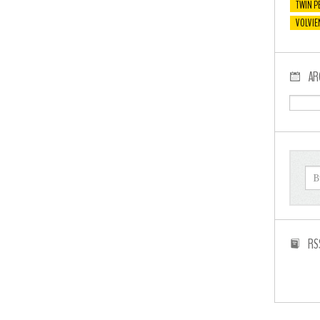
TWIN P
VOLVIE
AR
RS