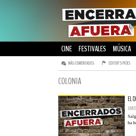
CINE
FESTIVALES
MÚSICA
MÁS COMENTADOS
EDITOR’S PICKS
COLONIA
EL 
SANTI
Salg
ha h