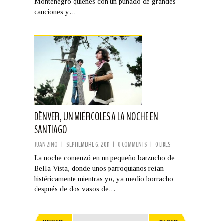
Montenegro quienes con un puñado de grandes
canciones y…
DËNVER, UN MIÉRCOLES A LA NOCHE EN
SANTIAGO
JUAN ZINO
|
SEPTIEMBRE 6, 2011
|
0 COMMENTS
|
0 LIKES
La noche comenzó en un pequeño barzucho de
Bella Vista, donde unos parroquianos reían
histéricamente mientras yo, ya medio borracho
después de dos vasos de…