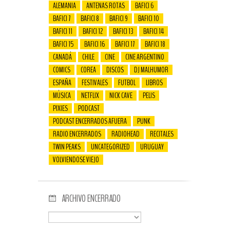
ALEMANIA
ANTENAS ROTAS
BAFICI 6
BAFICI 7
BAFICI 8
BAFICI 9
BAFICI 10
BAFICI 11
BAFICI 12
BAFICI 13
BAFICI 14
BAFICI 15
BAFICI 16
BAFICI 17
BAFICI 18
CANADÁ
CHILE
CINE
CINE ARGENTINO
COMICS
COREA
DISCOS
DJ MALHUMOR
ESPAÑA
FESTIVALES
FUTBOL
LIBROS
MÚSICA
NETFLIX
NICK CAVE
PELIS
PIXIES
PODCAST
PODCAST ENCERRADOS AFUERA
PUNK
RADIO ENCERRADOS
RADIOHEAD
RECITALES
TWIN PEAKS
UNCATEGORIZED
URUGUAY
VOLVIENDOSE VIEJO
ARCHIVO ENCERRADO