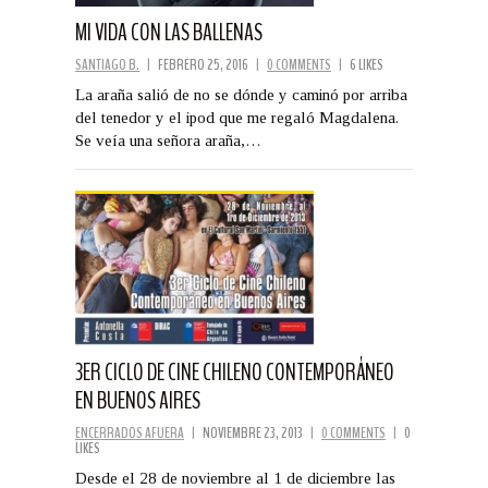
MI VIDA CON LAS BALLENAS
SANTIAGO B.
|
FEBRERO 25, 2016
|
0 COMMENTS
|
6 LIKES
La araña salió de no se dónde y caminó por arriba
del tenedor y el ipod que me regaló Magdalena.
Se veía una señora araña,…
3ER CICLO DE CINE CHILENO CONTEMPORÁNEO
EN BUENOS AIRES
ENCERRADOS AFUERA
|
NOVIEMBRE 23, 2013
|
0 COMMENTS
|
0
LIKES
Desde el 28 de noviembre al 1 de diciembre las