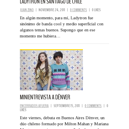
LADYTRON EN SANTIAGO DE CHILE
JUAN ZINO
|
NOVIEMBRE 24, 2011
|
0 COMMENTS
|
0 LIKES
En algún momento, para mí, Ladytron fue
sinónimo de banda cool y medio superficial con
algunos temas buenos. Supongo que en ese
momento me hubiera…
MINIENTREVISTA A DËNVER
ENCERRADOS AFUERA
|
SEPTIEMBRE 15, 2011
|
0 COMMENTS
|
0
LIKES
Este viernes, debuta en Buenos Aires Dënver, un
dúo chileno formado por Milton Mahan y Mariana