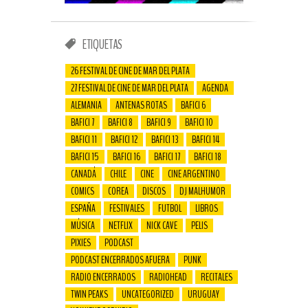
ETIQUETAS
26 FESTIVAL DE CINE DE MAR DEL PLATA
27 FESTIVAL DE CINE DE MAR DEL PLATA
AGENDA
ALEMANIA
ANTENAS ROTAS
BAFICI 6
BAFICI 7
BAFICI 8
BAFICI 9
BAFICI 10
BAFICI 11
BAFICI 12
BAFICI 13
BAFICI 14
BAFICI 15
BAFICI 16
BAFICI 17
BAFICI 18
CANADÁ
CHILE
CINE
CINE ARGENTINO
COMICS
COREA
DISCOS
DJ MALHUMOR
ESPAÑA
FESTIVALES
FUTBOL
LIBROS
MÚSICA
NETFLIX
NICK CAVE
PELIS
PIXIES
PODCAST
PODCAST ENCERRADOS AFUERA
PUNK
RADIO ENCERRADOS
RADIOHEAD
RECITALES
TWIN PEAKS
UNCATEGORIZED
URUGUAY