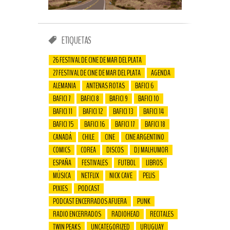
ETIQUETAS
26 FESTIVAL DE CINE DE MAR DEL PLATA
27 FESTIVAL DE CINE DE MAR DEL PLATA
AGENDA
ALEMANIA
ANTENAS ROTAS
BAFICI 6
BAFICI 7
BAFICI 8
BAFICI 9
BAFICI 10
BAFICI 11
BAFICI 12
BAFICI 13
BAFICI 14
BAFICI 15
BAFICI 16
BAFICI 17
BAFICI 18
CANADÁ
CHILE
CINE
CINE ARGENTINO
COMICS
COREA
DISCOS
DJ MALHUMOR
ESPAÑA
FESTIVALES
FUTBOL
LIBROS
MÚSICA
NETFLIX
NICK CAVE
PELIS
PIXIES
PODCAST
PODCAST ENCERRADOS AFUERA
PUNK
RADIO ENCERRADOS
RADIOHEAD
RECITALES
TWIN PEAKS
UNCATEGORIZED
URUGUAY