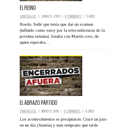
EL REINO
SANTIAGO B.
|
JUNIO 13, 2019
|
0 COMMENTS
|
5 LIKES
Boedo. Soñé que tenía que dar un examen
(influido como estoy por la teleconferencia de la
próxima semana). Estaba con Martín creo, de
quien esperaba…
EL ABRAZO PARTIDO
SANTIAGO B.
|
MAYO 17, 2018
|
0 COMMENTS
|
6 LIKES
Los acontecimientos se precipitaron. Crucé un país
en un día (Austria) y más temprano que tarde