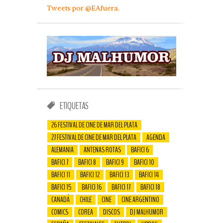
Tweets por @EAfuera.
ETIQUETAS
26 FESTIVAL DE CINE DE MAR DEL PLATA
27 FESTIVAL DE CINE DE MAR DEL PLATA
AGENDA
ALEMANIA
ANTENAS ROTAS
BAFICI 6
BAFICI 7
BAFICI 8
BAFICI 9
BAFICI 10
BAFICI 11
BAFICI 12
BAFICI 13
BAFICI 14
BAFICI 15
BAFICI 16
BAFICI 17
BAFICI 18
CANADÁ
CHILE
CINE
CINE ARGENTINO
COMICS
COREA
DISCOS
DJ MALHUMOR