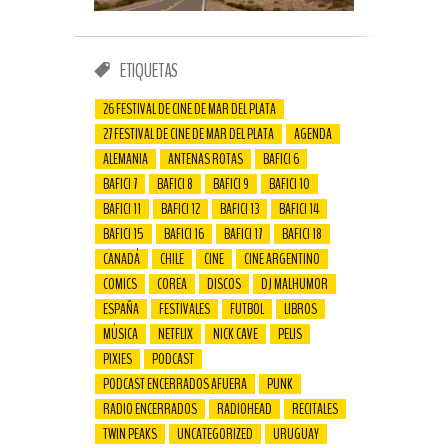
ETIQUETAS
26 FESTIVAL DE CINE DE MAR DEL PLATA
27 FESTIVAL DE CINE DE MAR DEL PLATA
AGENDA
ALEMANIA
ANTENAS ROTAS
BAFICI 6
BAFICI 7
BAFICI 8
BAFICI 9
BAFICI 10
BAFICI 11
BAFICI 12
BAFICI 13
BAFICI 14
BAFICI 15
BAFICI 16
BAFICI 17
BAFICI 18
CANADÁ
CHILE
CINE
CINE ARGENTINO
COMICS
COREA
DISCOS
DJ MALHUMOR
ESPAÑA
FESTIVALES
FUTBOL
LIBROS
MÚSICA
NETFLIX
NICK CAVE
PELIS
PIXIES
PODCAST
PODCAST ENCERRADOS AFUERA
PUNK
RADIO ENCERRADOS
RADIOHEAD
RECITALES
TWIN PEAKS
UNCATEGORIZED
URUGUAY