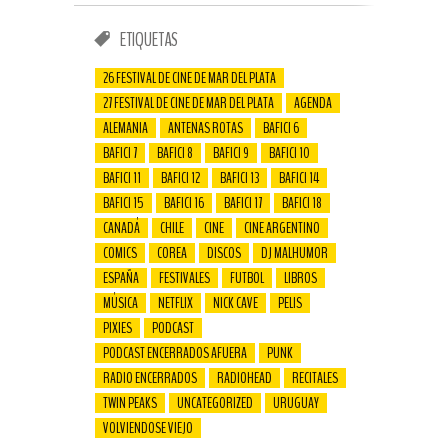
ETIQUETAS
26 FESTIVAL DE CINE DE MAR DEL PLATA
27 FESTIVAL DE CINE DE MAR DEL PLATA
AGENDA
ALEMANIA
ANTENAS ROTAS
BAFICI 6
BAFICI 7
BAFICI 8
BAFICI 9
BAFICI 10
BAFICI 11
BAFICI 12
BAFICI 13
BAFICI 14
BAFICI 15
BAFICI 16
BAFICI 17
BAFICI 18
CANADÁ
CHILE
CINE
CINE ARGENTINO
COMICS
COREA
DISCOS
DJ MALHUMOR
ESPAÑA
FESTIVALES
FUTBOL
LIBROS
MÚSICA
NETFLIX
NICK CAVE
PELIS
PIXIES
PODCAST
PODCAST ENCERRADOS AFUERA
PUNK
RADIO ENCERRADOS
RADIOHEAD
RECITALES
TWIN PEAKS
UNCATEGORIZED
URUGUAY
VOLVIENDOSE VIEJO