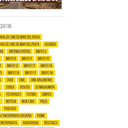
IQUETAS
IVAL DE CINE DE MAR DEL PLATA
IVAL DE CINE DE MAR DEL PLATA
AGENDA
IA
ANTENAS ROTAS
BAFICI 6
BAFICI 8
BAFICI 9
BAFICI 10
1
BAFICI 12
BAFICI 13
BAFICI 14
15
BAFICI 16
BAFICI 17
BAFICI 18
Á
CHILE
CINE
CINE ARGENTINO
COREA
DISCOS
DJ MALHUMOR
A
FESTIVALES
FUTBOL
LIBROS
A
NETFLIX
NICK CAVE
PELIS
PODCAST
ST ENCERRADOS AFUERA
PUNK
 ENCERRADOS
RADIOHEAD
RECITALES