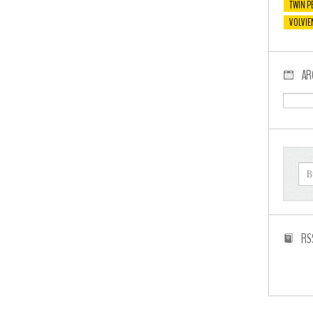
TWIN P
VOLVIE
AR
RS