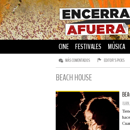
CINE
FESTIVALES
MÚSICA
MÁS COMENTADOS
EDITOR’S PICKS
BEACH HOUSE
BEA
JUAN 
Tien
hace
Cua