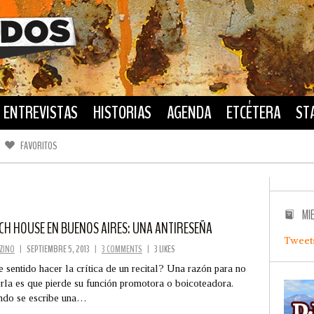
ENTREVISTAS
HISTORIAS
AGENDA
ETCÉTERA
ST
FAVORITOS
FACEBOOK
TWITTER
MI
CH HOUSE EN BUENOS AIRES: UNA ANTIRESEÑA
Tweet
ZINO
|
SEPTIEMBRE 5, 2013
|
3 COMMENTS
|
3 LIKES
e sentido hacer la crítica de un recital? Una razón para no
rla es que pierde su función promotora o boicoteadora.
ndo se escribe una…