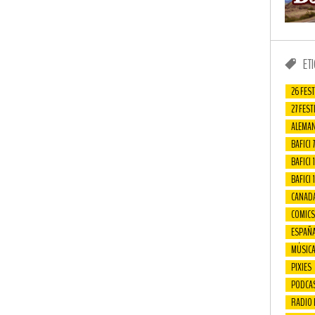
ET
26 FEST
27 FEST
ALEMAN
BAFICI 7
BAFICI 1
BAFICI 
CANAD
COMICS
ESPAÑ
MÚSIC
PIXIES
PODCA
RADIO