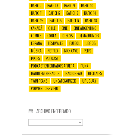
BAFICI 7
BAFICI 8
BAFICI 9
BAFICI 10
BAFICI 11
BAFICI 12
BAFICI 13
BAFICI 14
BAFICI 15
BAFICI 16
BAFICI 17
BAFICI 18
CANADÁ
CHILE
CINE
CINE ARGENTINO
COMICS
COREA
DISCOS
DJ MALHUMOR
ESPAÑA
FESTIVALES
FUTBOL
LIBROS
MÚSICA
NETFLIX
NICK CAVE
PELIS
PIXIES
PODCAST
PODCAST ENCERRADOS AFUERA
PUNK
RADIO ENCERRADOS
RADIOHEAD
RECITALES
TWIN PEAKS
UNCATEGORIZED
URUGUAY
VOLVIENDOSE VIEJO
ARCHIVO ENCERRADO