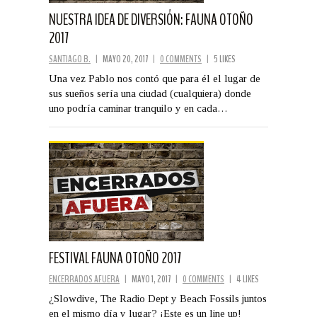
NUESTRA IDEA DE DIVERSIÓN: FAUNA OTOÑO
2017
SANTIAGO B.
|
MAYO 20, 2017
|
0 COMMENTS
|
5 LIKES
Una vez Pablo nos contó que para él el lugar de
sus sueños sería una ciudad (cualquiera) donde
uno podría caminar tranquilo y en cada…
FESTIVAL FAUNA OTOÑO 2017
ENCERRADOS AFUERA
|
MAYO 1, 2017
|
0 COMMENTS
|
4 LIKES
¿Slowdive, The Radio Dept y Beach Fossils juntos
en el mismo día y lugar? ¡Este es un line up!