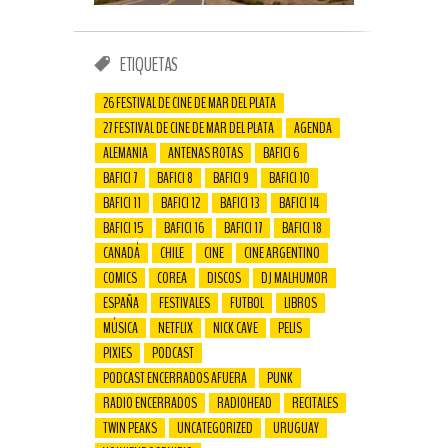
ETIQUETAS
26 FESTIVAL DE CINE DE MAR DEL PLATA
27 FESTIVAL DE CINE DE MAR DEL PLATA
AGENDA
ALEMANIA
ANTENAS ROTAS
BAFICI 6
BAFICI 7
BAFICI 8
BAFICI 9
BAFICI 10
BAFICI 11
BAFICI 12
BAFICI 13
BAFICI 14
BAFICI 15
BAFICI 16
BAFICI 17
BAFICI 18
CANADÁ
CHILE
CINE
CINE ARGENTINO
COMICS
COREA
DISCOS
DJ MALHUMOR
ESPAÑA
FESTIVALES
FUTBOL
LIBROS
MÚSICA
NETFLIX
NICK CAVE
PELIS
PIXIES
PODCAST
PODCAST ENCERRADOS AFUERA
PUNK
RADIO ENCERRADOS
RADIOHEAD
RECITALES
TWIN PEAKS
UNCATEGORIZED
URUGUAY