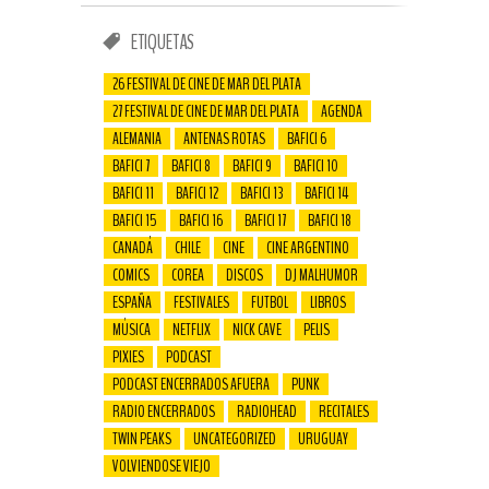
ETIQUETAS
26 FESTIVAL DE CINE DE MAR DEL PLATA
27 FESTIVAL DE CINE DE MAR DEL PLATA
AGENDA
ALEMANIA
ANTENAS ROTAS
BAFICI 6
BAFICI 7
BAFICI 8
BAFICI 9
BAFICI 10
BAFICI 11
BAFICI 12
BAFICI 13
BAFICI 14
BAFICI 15
BAFICI 16
BAFICI 17
BAFICI 18
CANADÁ
CHILE
CINE
CINE ARGENTINO
COMICS
COREA
DISCOS
DJ MALHUMOR
ESPAÑA
FESTIVALES
FUTBOL
LIBROS
MÚSICA
NETFLIX
NICK CAVE
PELIS
PIXIES
PODCAST
PODCAST ENCERRADOS AFUERA
PUNK
RADIO ENCERRADOS
RADIOHEAD
RECITALES
TWIN PEAKS
UNCATEGORIZED
URUGUAY
VOLVIENDOSE VIEJO