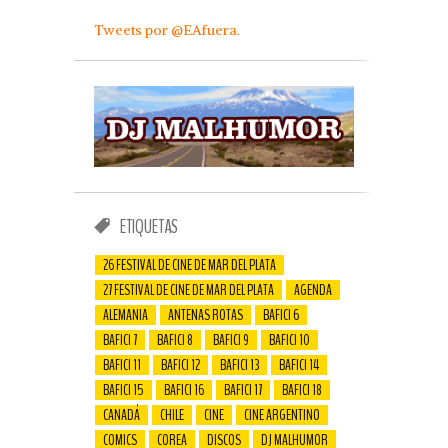
Tweets por @EAfuera.
ETIQUETAS
26 FESTIVAL DE CINE DE MAR DEL PLATA
27 FESTIVAL DE CINE DE MAR DEL PLATA
AGENDA
ALEMANIA
ANTENAS ROTAS
BAFICI 6
BAFICI 7
BAFICI 8
BAFICI 9
BAFICI 10
BAFICI 11
BAFICI 12
BAFICI 13
BAFICI 14
BAFICI 15
BAFICI 16
BAFICI 17
BAFICI 18
CANADÁ
CHILE
CINE
CINE ARGENTINO
COMICS
COREA
DISCOS
DJ MALHUMOR