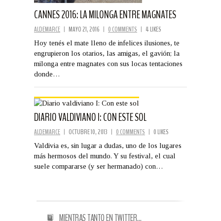
CANNES 2016: LA MILONGA ENTRE MAGNATES
ALDEMARCE
|
MAYO 21, 2016
|
0 COMMENTS
|
4 LIKES
Hoy tenés el mate lleno de infelices ilusiones, te
engrupieron los otarios, las amigas, el gavión; la
milonga entre magnates con sus locas tentaciones
donde…
DIARIO VALDIVIANO I: CON ESTE SOL
ALDEMARCE
|
OCTUBRE 10, 2013
|
0 COMMENTS
|
0 LIKES
Valdivia es, sin lugar a dudas, uno de los lugares
más hermosos del mundo. Y su festival, el cual
suele compararse (y ser hermanado) con…
MIENTRAS TANTO EN TWITTER…