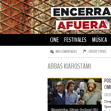
CINE
FESTIVALES
MÚSICA
MÁS COMENTADOS
EDITOR’S PICKS
ABBAS KIAROSTAMI
POD
CIM
ENCE
Desp
Spen