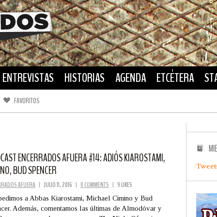
ENTREVISTAS
HISTORIAS
AGENDA
ETCÉTERA
ST
FAVORITOS
FACEBOOK
TWITTER
MI
CAST ENCERRADOS AFUERA #14: ADIÓS KIAROSTAMI,
Tweet
INO, BUD SPENCER
RRADOS AFUERA
|
JULIO 11, 2016
|
0 COMMENTS
|
9 LIKES
edimos a Abbas Kiarostami, Michael Cimino y Bud
cer. Además, comentamos las últimas de Almodóvar y