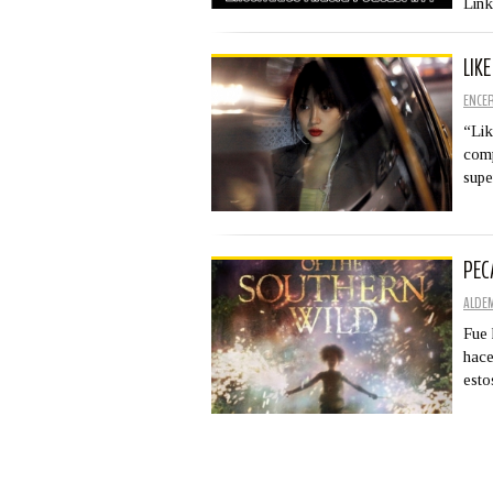
Link
LIK
ENCE
“Lik
comp
supe
PEC
ALDE
Fue 
hace
est