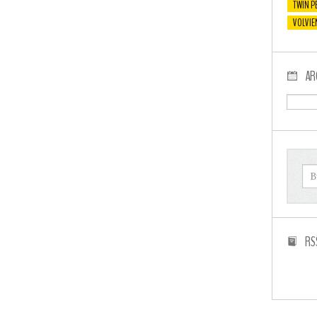
TWIN P
VOLVIE
AR
RS