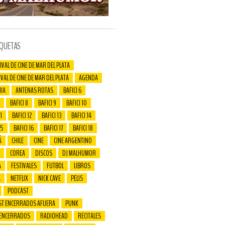
IQUETAS
IVAL DE CINE DE MAR DEL PLATA
IVAL DE CINE DE MAR DEL PLATA
AGENDA
IA
ANTENAS ROTAS
BAFICI 6
BAFICI 8
BAFICI 9
BAFICI 10
1
BAFICI 12
BAFICI 13
BAFICI 14
15
BAFICI 16
BAFICI 17
BAFICI 18
Á
CHILE
CINE
CINE ARGENTINO
COREA
DISCOS
DJ MALHUMOR
A
FESTIVALES
FUTBOL
LIBROS
A
NETFLIX
NICK CAVE
PELIS
PODCAST
ST ENCERRADOS AFUERA
PUNK
 ENCERRADOS
RADIOHEAD
RECITALES