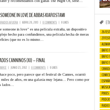
later y recomendamos con ganas The Night Of, serie…
E SOMEONE IN LOVE DE ABBAS KIAROSTAMI
ET
RRADOS AFUERA
|
ABRIL 20, 2013
|
0 COMMENTS
|
0 LIKES
e someone in love” es una película extraña, un dispositivo
26 FEST
lejo hecho para confundirnos, una película hecha de meras
27 FEST
rficies (que no es lo mismo…
ALEMAN
BAFICI 7
BAFICI 1
ADOS CANNINOS (XI) – FINAL
BAFICI 
MARCE
|
JUNIO 23, 2012
|
0 COMMENTS
|
0 LIKES
CANAD
COMICS
hace poco, pero parece que el festival de Cannes, ocurrió
 miles de años, en una galaxia muy lejana… Pero como por
ESPAÑ
os lados…
MÚSIC
PIXIES
PODCA
RADIO