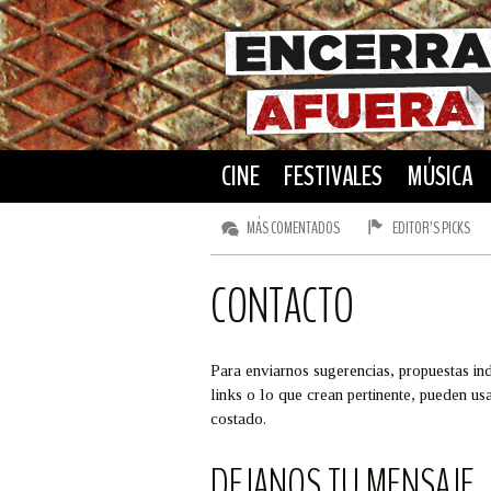
CINE
FESTIVALES
MÚSICA
MÁS COMENTADOS
EDITOR’S PICKS
CONTACTO
Para enviarnos sugerencias, propuestas ind
links o lo que crean pertinente, pueden usa
costado.
https://twitter.com/en
https://www.f
DEJANOS TU MENSAJE