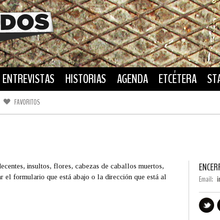
ENTREVISTAS
HISTORIAS
AGENDA
ETCÉTERA
ST
FAVORITOS
FACEBOOK
TWITTER
ENCER
ecentes, insultos, flores, cabezas de caballos muertos,
r el formulario que está abajo o la dirección que está al
Email:
i
cerradoafuera
acebook.com/encerradosafuera?fref=ts