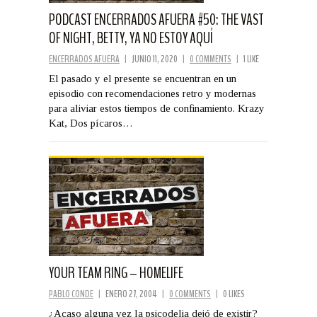
PODCAST ENCERRADOS AFUERA #50: THE VAST
OF NIGHT, BETTY, YA NO ESTOY AQUÍ
ENCERRADOS AFUERA
|
JUNIO 11, 2020
|
0 COMMENTS
|
1 LIKE
El pasado y el presente se encuentran en un
episodio con recomendaciones retro y modernas
para aliviar estos tiempos de confinamiento. Krazy
Kat, Dos pícaros…
YOUR TEAM RING – HOMELIFE
PABLO CONDE
|
ENERO 27, 2004
|
0 COMMENTS
|
0 LIKES
¿Acaso alguna vez la psicodelia dejó de existir?