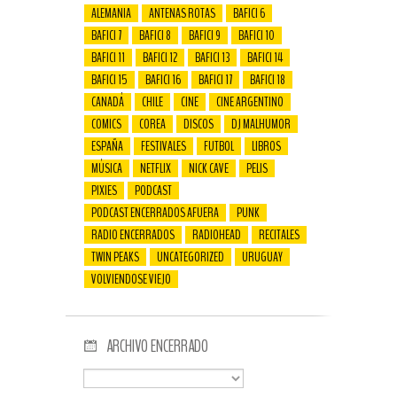
ALEMANIA
ANTENAS ROTAS
BAFICI 6
BAFICI 7
BAFICI 8
BAFICI 9
BAFICI 10
BAFICI 11
BAFICI 12
BAFICI 13
BAFICI 14
BAFICI 15
BAFICI 16
BAFICI 17
BAFICI 18
CANADÁ
CHILE
CINE
CINE ARGENTINO
COMICS
COREA
DISCOS
DJ MALHUMOR
ESPAÑA
FESTIVALES
FUTBOL
LIBROS
MÚSICA
NETFLIX
NICK CAVE
PELIS
PIXIES
PODCAST
PODCAST ENCERRADOS AFUERA
PUNK
RADIO ENCERRADOS
RADIOHEAD
RECITALES
TWIN PEAKS
UNCATEGORIZED
URUGUAY
VOLVIENDOSE VIEJO
ARCHIVO ENCERRADO