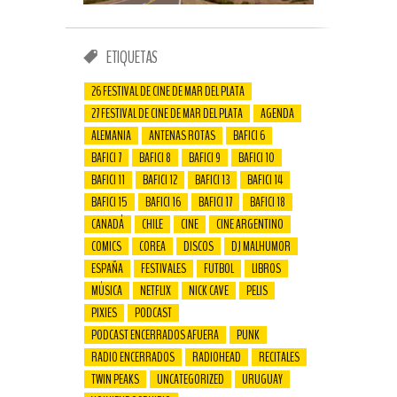
ETIQUETAS
26 FESTIVAL DE CINE DE MAR DEL PLATA
27 FESTIVAL DE CINE DE MAR DEL PLATA
AGENDA
ALEMANIA
ANTENAS ROTAS
BAFICI 6
BAFICI 7
BAFICI 8
BAFICI 9
BAFICI 10
BAFICI 11
BAFICI 12
BAFICI 13
BAFICI 14
BAFICI 15
BAFICI 16
BAFICI 17
BAFICI 18
CANADÁ
CHILE
CINE
CINE ARGENTINO
COMICS
COREA
DISCOS
DJ MALHUMOR
ESPAÑA
FESTIVALES
FUTBOL
LIBROS
MÚSICA
NETFLIX
NICK CAVE
PELIS
PIXIES
PODCAST
PODCAST ENCERRADOS AFUERA
PUNK
RADIO ENCERRADOS
RADIOHEAD
RECITALES
TWIN PEAKS
UNCATEGORIZED
URUGUAY