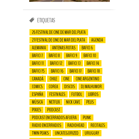
ETIQUETAS
26 FESTIVAL DE CINE DE MAR DEL PLATA
27 FESTIVAL DE CINE DE MAR DEL PLATA
AGENDA
ALEMANIA
ANTENAS ROTAS
BAFICI 6
BAFICI 7
BAFICI 8
BAFICI 9
BAFICI 10
BAFICI 11
BAFICI 12
BAFICI 13
BAFICI 14
BAFICI 15
BAFICI 16
BAFICI 17
BAFICI 18
CANADÁ
CHILE
CINE
CINE ARGENTINO
COMICS
COREA
DISCOS
DJ MALHUMOR
ESPAÑA
FESTIVALES
FUTBOL
LIBROS
MÚSICA
NETFLIX
NICK CAVE
PELIS
PIXIES
PODCAST
PODCAST ENCERRADOS AFUERA
PUNK
RADIO ENCERRADOS
RADIOHEAD
RECITALES
TWIN PEAKS
UNCATEGORIZED
URUGUAY