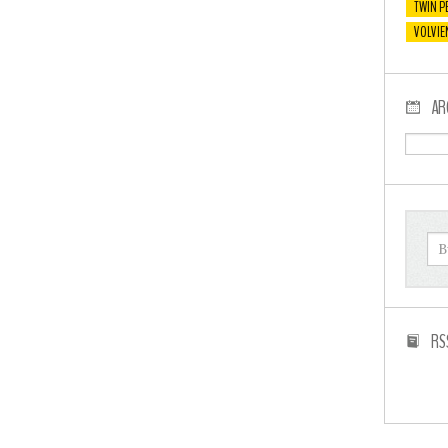
TWIN P
VOLVIE
AR
RS