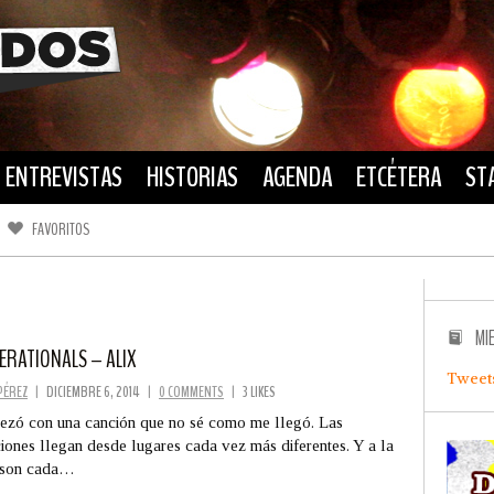
ENTREVISTAS
HISTORIAS
AGENDA
ETCÉTERA
ST
FAVORITOS
FACEBOOK
TWITTER
MI
ERATIONALS – ALIX
Tweet
PÉREZ
|
DICIEMBRE 6, 2014
|
0 COMMENTS
|
3 LIKES
zó con una canción que no sé como me llegó. Las
iones llegan desde lugares cada vez más diferentes. Y a la
 son cada…