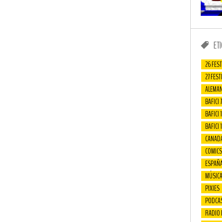
ET
26 FEST
27 FEST
ALEMAN
BAFICI 7
BAFICI 1
BAFICI 
CANAD
COMICS
ESPAÑ
MÚSIC
PIXIES
PODCA
RADIO