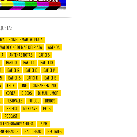
IQUETAS
IVAL DE CINE DE MAR DEL PLATA
IVAL DE CINE DE MAR DEL PLATA
AGENDA
IA
ANTENAS ROTAS
BAFICI 6
BAFICI 8
BAFICI 9
BAFICI 10
1
BAFICI 12
BAFICI 13
BAFICI 14
15
BAFICI 16
BAFICI 17
BAFICI 18
Á
CHILE
CINE
CINE ARGENTINO
COREA
DISCOS
DJ MALHUMOR
A
FESTIVALES
FUTBOL
LIBROS
A
NETFLIX
NICK CAVE
PELIS
PODCAST
ST ENCERRADOS AFUERA
PUNK
 ENCERRADOS
RADIOHEAD
RECITALES