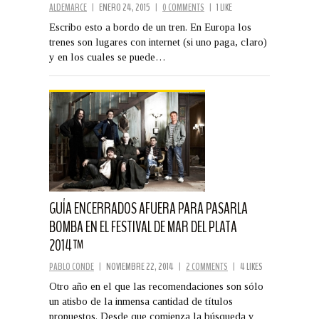
ALDEMARCE
|
ENERO 24, 2015
|
0 COMMENTS
|
1 LIKE
Escribo esto a bordo de un tren. En Europa los
trenes son lugares con internet (si uno paga, claro)
y en los cuales se puede…
GUÍA ENCERRADOS AFUERA PARA PASARLA
BOMBA EN EL FESTIVAL DE MAR DEL PLATA
2014™
PABLO CONDE
|
NOVIEMBRE 22, 2014
|
2 COMMENTS
|
4 LIKES
Otro año en el que las recomendaciones son sólo
un atisbo de la inmensa cantidad de títulos
propuestos. Desde que comienza la búsqueda y