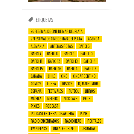
ETIQUETAS
26 FESTIVAL DE CINE DE MAR DEL PLATA
27 FESTIVAL DE CINE DE MAR DEL PLATA
AGENDA
ALEMANIA
ANTENAS ROTAS
BAFICI 6
BAFICI 7
BAFICI 8
BAFICI 9
BAFICI 10
BAFICI 11
BAFICI 12
BAFICI 13
BAFICI 14
BAFICI 15
BAFICI 16
BAFICI 17
BAFICI 18
CANADÁ
CHILE
CINE
CINE ARGENTINO
COMICS
COREA
DISCOS
DJ MALHUMOR
ESPAÑA
FESTIVALES
FUTBOL
LIBROS
MÚSICA
NETFLIX
NICK CAVE
PELIS
PIXIES
PODCAST
PODCAST ENCERRADOS AFUERA
PUNK
RADIO ENCERRADOS
RADIOHEAD
RECITALES
TWIN PEAKS
UNCATEGORIZED
URUGUAY