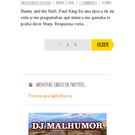
ENCERRADOS AFUERA
|
ABRIL 7, 2014
|
2 COMMENTS
|
0 LIKES
Bunny and the Bull, Paul King En una época de mi
vida si me preguntabas qué música me gustaba te
podía decir Warp. Respuesta corta….
OLDER
1
2
3
MIENTRAS TANTO EN TWITTER…
Tweets por @EAfuera.