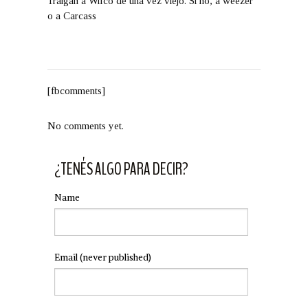
Traigan a Wilco de una vez viejo. Si no, a weezer
o a Carcass
[fbcomments]
No comments yet.
¿TENÉS ALGO PARA DECIR?
Name
Email
(never published)