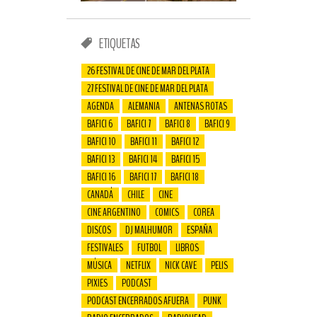
ETIQUETAS
26 FESTIVAL DE CINE DE MAR DEL PLATA
27 FESTIVAL DE CINE DE MAR DEL PLATA
AGENDA
ALEMANIA
ANTENAS ROTAS
BAFICI 6
BAFICI 7
BAFICI 8
BAFICI 9
BAFICI 10
BAFICI 11
BAFICI 12
BAFICI 13
BAFICI 14
BAFICI 15
BAFICI 16
BAFICI 17
BAFICI 18
CANADÁ
CHILE
CINE
CINE ARGENTINO
COMICS
COREA
DISCOS
DJ MALHUMOR
ESPAÑA
FESTIVALES
FUTBOL
LIBROS
MÚSICA
NETFLIX
NICK CAVE
PELIS
PIXIES
PODCAST
PODCAST ENCERRADOS AFUERA
PUNK