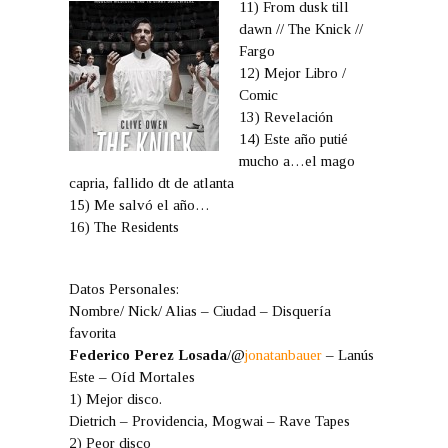
11) From dusk till
dawn // The Knick //
Fargo
12) Mejor Libro /
Comic
13) Revelación
14) Este año putié
mucho a…el mago
capria, fallido dt de atlanta
15) Me salvó el año…
16) The Residents
Datos Personales:
Nombre/ Nick/ Alias – Ciudad – Disquería
favorita
Federico Perez Losada
/@
jonatanbauer
– Lanús
Este – Oíd Mortales
1) Mejor disco.
Dietrich – Providencia, Mogwai – Rave Tapes
2) Peor disco