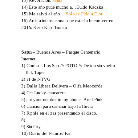
13) Revelación:
Sinux
14) Este año putié mucho a…Guido Kaczka
15) Me salvó el año…
Sólo le Pido a Dior
16) Artista internacional que estaría bueno ver en
2015: Kero Kero Bonito
Satur
– Buenos Aires – Parque Centenario.
Internet.
1) Confia – Los Sub /// FOTO /// De ida sin vuelta
– Tick Toper
2) el de NTVG
3) Dalla Libera Delivera – Olfa Meocorde
4) Get Lucky chacarera
5) put your number in my phone- Ariel Pink
6) Canción para caminar bajo la lluvia
7) Riphle en el zas presentando el disco.
8)
9) Sin City
10) Diario del Futuro// Fan