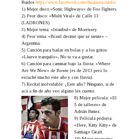
Ruidos
https://www.facebook.com/disqueria.ruidos
1) Mejor disco:»Sonic Highways» de Foo Fighters.
2) Peor disco: «Multi Viral» de Calle 13
(LADRONES).
3) Mejor tema: «Istanbul» de Morrissey.
4) Peor tema: «Brasil decime que se siente» –
Argentina.
5) Canción para bailar en bolas y a los gritos:
«Llueve tranquilo», No te va a gustar.
6) Canción para caminar bajo la lluvia: «Where
Are We Now» de Bowie (es de 2013 pero lo
escuché mucho este año y con lluvia).
7) Recital inolvidable: ¿Este año? Ninguno, si de
acá a fin de año veo alguno les cuento.
8) Mejor película: «El
5 de talleres» de
Adrián Biniez.
9) Película pedorra:
«Here, Kitty Kitty» de
Santiago Giralt.
10) Mejor programa